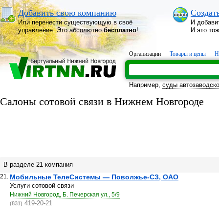
Добавить свою компанию
Создат
Или перенести существующую в своё
И добави
управление. Это абсолютно
бесплатно
!
И это то
Организации
Товары и цены
Н
Например,
суды автозаводско
Салоны сотовой связи в Нижнем Новгороде
В разделе 21 компания
21.
Мобильные ТелеСистемы — Поволжье-СЗ, ОАО
Услуги сотовой связи
Нижний Новгород, Б. Печерская ул., 5/9
419-20-21
(831)