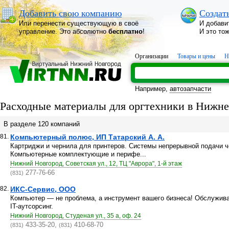
Добавить свою компанию
Создат
Или перенести существующую в своё
И добави
управление. Это абсолютно
бесплатно
!
И это то
Организации
Товары и цены
Н
Например,
автозапчасти
Расходные материалы для оргтехники в Нижн
В разделе 120 компаний
81.
Компьютерный полюс, ИП Татарский А. А.
Картриджи и чернила для принтеров. Системы непрерывной подачи ч
Компьютерные комплектующие и перифе...
Нижний Новгород, Советская ул., 12, ТЦ "Аврора", 1-й этаж
277-76-66
(831)
82.
ИКС-Сервис, ООО
Компьютер — не проблема, а инструмент вашего бизнеса! Обслужи
IT-аутсорсинг.
Нижний Новгород, Студеная ул., 35 а, оф. 24
433-35-20,
410-68-70
(831)
(831)