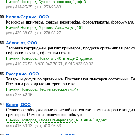
Нижний Новгород, Бусыгина проспект, 1, оф. 3
414-25-35,
253-93-83
(831)
(831)
88.
Копия-Сервис, ООО
Ксероксы, принтеры, факсы, резографы, фотоаппараты, фотобумага,
Нижний Новгород, Горького Максима ул., 151
436-38-63,
278-08-27
(831)
(831)
89.
Абсолют, ООО
Заправка картриджей, ремонт принтеров, продажа оргтехники и расх
цифровая печать, офсетная печать, ...
и
ещё 2 адреса
Нижний Новгород, Новая ул., 46
410-76-52, 8-920-047-70-71, 8-915-933-69-93
(831)
90.
Русервис, ООО
Товары и услуги по оргтехнике. Поставки компьютеров,оргтехники. Р
Поставки расходных материалов и ко...
Нижний Новгород, Нефтегазовская ул., 47
275-42-16
(831)
91.
Веста, ООО
Сервисное обслуживание офисной оргтехники, компьютеров и конди
принтеров. Ремонт и техническое обслуж...
и
ещё 1 адрес
Нижний Новгород, Клюева генерала ул., 6
415-59-13,
413-96-53
(831)
(831)