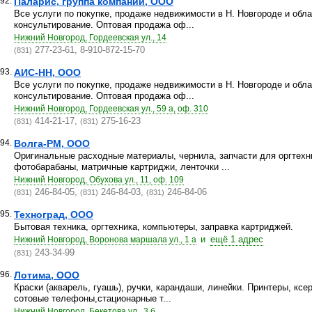
92.
Паларис, группа компаний, ООО
Все услуги по покупке, продаже недвижимости в Н. Новгороде и обла
консультирование. Оптовая продажа оф...
Нижний Новгород, Гордеевская ул., 14
277-23-61, 8-910-872-15-70
(831)
93.
АИС-НН, ООО
Все услуги по покупке, продаже недвижимости в Н. Новгороде и обла
консультирование. Оптовая продажа оф...
Нижний Новгород, Гордеевская ул., 59 а, оф. 310
414-21-17,
275-16-23
(831)
(831)
94.
Волга-РМ, ООО
Оригинальные расходные материалы, чернила, запчасти для оргтехни
фотобарабаны, матричные картриджи, ленточки ...
Нижний Новгород, Обухова ул., 11, оф. 109
246-84-05,
246-84-03,
246-84-06
(831)
(831)
(831)
95.
Техноград, ООО
Бытовая техника, оргтехника, компьютеры, заправка картриджей.
и
ещё 1 адрес
Нижний Новгород, Воронова маршала ул., 1 а
243-34-99
(831)
96.
Лотима, ООО
Краски (акварель, гуашь), ручки, карандаши, линейки. Принтеры, кс
сотовые телефоны,стационарные т...
Нижний Новгород, Бекетова ул., 3 б