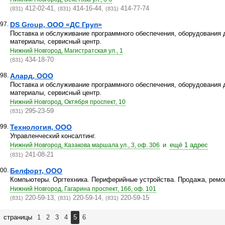
412-02-41,
414-16-44,
414-77-74
(831)
(831)
(831)
97.
DS Group, ООО «ДС Груп»
Поставка и обслуживание программного обеспечения, оборудования 
материалы, сервисный центр.
Нижний Новгород, Магистратская ул., 1
434-18-70
(831)
98.
Алард, ООО
Поставка и обслуживание программного обеспечения, оборудования 
материалы, сервисный центр.
Нижний Новгород, Октября проспект, 10
295-23-59
(831)
99.
Технология, ООО
Управленческий консалтинг.
и
ещё 1 адрес
Нижний Новгород, Казакова маршала ул., 3, оф. 306
241-08-21
(831)
00.
Белфорт, ООО
Компьютеры. Оргтехника. Периферийные устройства. Продажа, ремо
Нижний Новгород, Гагарина проспект, 166, оф. 101
220-59-13,
220-59-14,
220-59-15
(831)
(831)
(831)
страницы
1
2
3
4
5
6