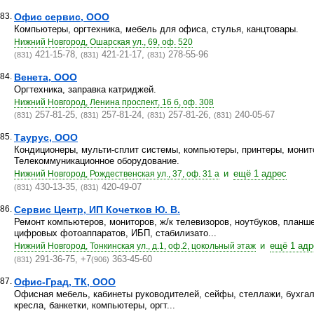
83.
Офис сервис, ООО
Компьютеры, оргтехника, мебель для офиса, стулья, канцтовары.
Нижний Новгород, Ошарская ул., 69, оф. 520
421-15-78,
421-21-17,
278-55-96
(831)
(831)
(831)
84.
Венета, ООО
Оргтехника, заправка катриджей.
Нижний Новгород, Ленина проспект, 16 б, оф. 308
257-81-25,
257-81-24,
257-81-26,
240-05-67
(831)
(831)
(831)
(831)
85.
Таурус, ООО
Кондиционеры, мульти-сплит системы, компьютеры, принтеры, монит
Телекоммуникационное оборудование.
и
ещё 1 адрес
Нижний Новгород, Рождественская ул., 37, оф. 31 а
430-13-35,
420-49-07
(831)
(831)
86.
Сервис Центр, ИП Кочетков Ю. В.
Ремонт компьютеров, мониторов, ж/к телевизоров, ноутбуков, планше
цифровых фотоаппаратов, ИБП, стабилизато...
и
ещё 1 адр
Нижний Новгород, Тонкинская ул., д.1, оф.2, цокольный этаж
291-36-75, +7
363-45-60
(831)
(906)
87.
Офис-Град, ТК, ООО
Офисная мебель, кабинеты руководителей, сейфы, стеллажи, бухгал
кресла, банкетки, компьютеры, оргт...