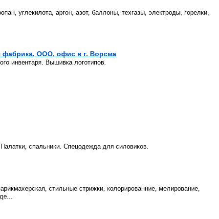
опан, углекилота, аргон, азот, баллоны, техгазы, электроды, горелки,
фабрика, ООО, офис в г. Ворсма
ого инвентаря. Вышивка логотипов.
 Палатки, спальники. Спецодежда для силовиков.
арикмахерская, стильные стрижки, колорированние, мелирование,
е...