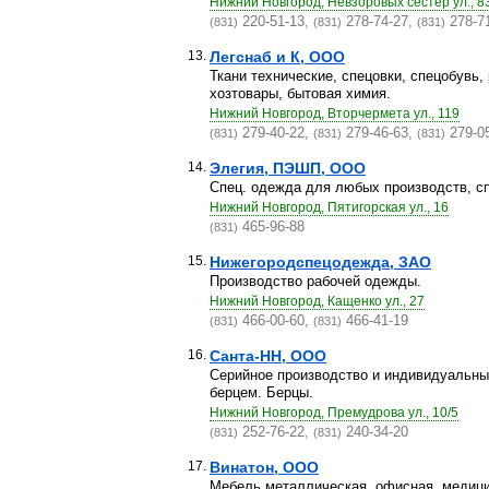
Нижний Новгород, Невзоровых сестер ул., 83
220-51-13,
278-74-27,
278-7
(831)
(831)
(831)
13.
Легснаб и К, ООО
Ткани технические, спецовки, спецобувь, 
хозтовары, бытовая химия.
Нижний Новгород, Вторчермета ул., 119
279-40-22,
279-46-63,
279-0
(831)
(831)
(831)
14.
Элегия, ПЭШП, ООО
Спец. одежда для любых производств, сп
Нижний Новгород, Пятигорская ул., 16
465-96-88
(831)
15.
Нижегородспецодежда, ЗАО
Производство рабочей одежды.
Нижний Новгород, Кащенко ул., 27
466-00-60,
466-41-19
(831)
(831)
16.
Санта-НН, ООО
Серийное производство и индивидуальный
берцем. Берцы.
Нижний Новгород, Премудрова ул., 10/5
252-76-22,
240-34-20
(831)
(831)
17.
Винатон, ООО
Мебель металлическая, офисная, медици