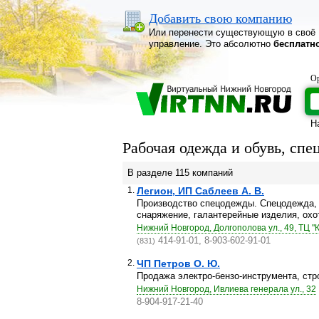
Добавить свою компанию
Или перенести существующую в своё
управление. Это абсолютно
бесплатн
Ор
Н
Рабочая одежда и обувь, сп
В разделе 115 компаний
1.
Легион, ИП Саблеев А. В.
Производство спецодежды. Спецодежда, 
снаряжение, галантерейные изделия, охот
Нижний Новгород, Долгополова ул., 49, ТЦ "
414-91-01, 8-903-602-91-01
(831)
2.
ЧП Петров О. Ю.
Продажа электро-бензо-инструмента, стро
Нижний Новгород, Ивлиева генерала ул., 32
8-904-917-21-40