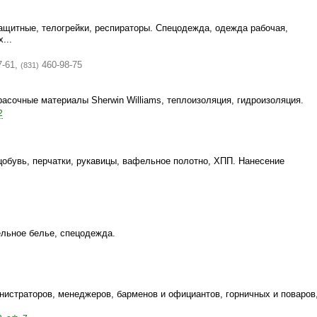
ащитные, телогрейки, респираторы. Спецодежда, одежда рабочая,
...
7-61,
460-98-75
(831)
расочные материалы Sherwin Williams, теплоизоляция, гидроизоляция.
2
обувь, перчатки, рукавицы, вафельное полотно, ХПП. Нанесение
ельное белье, спецодежда.
истраторов, менеджеров, барменов и официантов, горничных и поваров