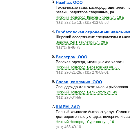
3.
НижГаз, ООО
Технические газы, кислород, ацетилен, пр
резаки, редуктора сварочные, ра...
Нижний Новгород, Красных зорь ул., 18 а
272-15-13,
413-69-58
(831)
(831)
4.
Горбатовская строче-вышивальная 
Широкий ассортимент спецодежды и мягк
Ворсма, 2-й Пятилетки ул., 20 а
6-46-79
(83171)
5.
Велстроч, ООО
Рабочая одежда, медицинские халаты.
Нижний Новгород, Березовская ул., 63
270-21-26,
270-89-01
(831)
(831)
6.
Сплав, компания, ООО
Спецодежда для охотников и рыболовов.
Нижний Новгород, Белинского ул., 49
278-34-66
(831)
7.
ШАРМ, ЗАО
Полный комплекс бытовых услуг. Салон-п
долговременные укладки, вечерние и свад
Нижний Новгород, Сурикова ул., 16
465-40-10
(831)