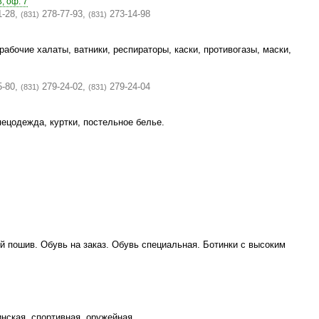
, оф. 7
1-28,
278-77-93,
273-14-98
(831)
(831)
рабочие халаты, ватники, респираторы, каски, противогазы, маски,
5-80,
279-24-02,
279-24-04
(831)
(831)
ецодежда, куртки, постельное белье.
 пошив. Обувь на заказ. Обувь специальная. Ботинки с высоким
нская, спортивная, оружейная.