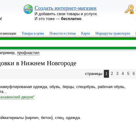
Создать интернет-магазин
И добавить свои товары и услуги.
о
!
И это тоже —
бесплатно
.
ганизации
Товары и цены
Новости и статьи
Карта
Маршруты транспорта
апример,
профнастил
ецовки в Нижнем Новгороде
страницы
1
2
3
4
5
6
камуфлированая одежда, обувь, берцы, спецобувь, рабочая обувь,
а...
Канавинский дворик"
йматериалы (кирпич, бетон), спец. одежда.