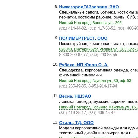
8.
НижегородГАЗсервис, ЗАО
Специальные сапоги, ботинки, костюмы з
перчатки, костюмы рабочие, обувь, СИЗ, х
Нижний Новгород, Ванеева ул., 205
414-44-82,
417-58-52,
460-9
(831)
(831)
(831)
9.
ПОЛИМЕРТРЕСТ, ООО
Пескоструйная, криогенная чистка, лакок
620043, Екатеринбург, Репина ул., 103, блок 
8-800-200-87-77,
290-85-55
(343)
10.
Рубаха, ИП Юлов О. А.
Спецодежда, корпоративная одежда, спец
фирменной символики.
Нижний Новгород, Гаугеля ул., 30, оф. 53
265-49-35, 8-951-914-17-94
(831)
11.
Весна, НШЗАО
Женская одежда, мужские сорочки, пост
Нижний Новгород, Горького Максима ул., 151
419-25-17,
436-45-47
(831)
(831)
12.
Стиль, ТД, ООО
Модели корпоративной одежды для админ
текстильный дизайн интерьеров для г...