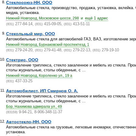
8.
Стеклосоюз-НН, ООО
Автомобильные стекла, производство, продажа, установка, вклейка. 
медиа, установка.
и
ещё 1 адрес
Нижний Новгород, Московское шоссе, 298
277-84-14,
415-09-05,
413-51-11
(831)
(831)
(831)
9.
Стекольный мир, ООО
Автомобильные стекла для автомобилей ГАЗ, ВАЗ, изготовление зерк
Нижний Новгород, Бурнаковский проспектезд, 1
279-24-20,
279-41-48,
279-22-13,
279-19-10
(831)
(831)
(831)
(831)
10.
Стектрис, ООО
Изготовление триплекса, стекло закаленное и мебель из стекла. Про
столы журнальные, столы обеденные, с ...
Нижний Новгород, Короленко ул., 19 а
437-33-25
(831)
11.
Автомобилист, ИП Смирнов О. А.
Изготовление триплекса, стекло закаленное и мебель из стекла. Про
столы журнальные, столы обеденные, с ...
Бор, Нахимова адмирала ул., 49
9-94-21, 8-906-348-11-37
(83159)
12.
Автостекло-НН, ООО
Автомобильные стекла на грузовые, легковые иномарки, отечестве
установка.