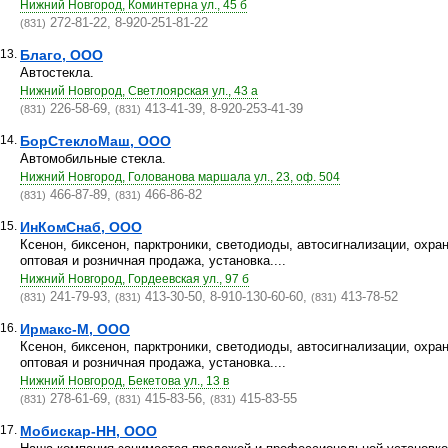
Нижний Новгород, Коминтерна ул., 45 б
272-81-22, 8-920-251-81-22
(831)
13.
Благо, ООО
Автостекла.
Нижний Новгород, Светлоярская ул., 43 а
226-58-69,
413-41-39, 8-920-253-41-39
(831)
(831)
14.
БорСтеклоМаш, ООО
Автомобильные стекла.
Нижний Новгород, Голованова маршала ул., 23, оф. 504
466-87-89,
466-86-82
(831)
(831)
15.
ИнКомСнаб, ООО
Ксенон, биксенон, парктроники, светодиоды, автосигнализации, охра
оптовая и розничная продажа, установка....
Нижний Новгород, Гордеевская ул., 97 б
241-79-93,
413-30-50, 8-910-130-60-60,
413-78-52
(831)
(831)
(831)
16.
Ирмакс-М, ООО
Ксенон, биксенон, парктроники, светодиоды, автосигнализации, охра
оптовая и розничная продажа, установка....
Нижний Новгород, Бекетова ул., 13 в
278-61-69,
415-83-56,
415-83-55
(831)
(831)
(831)
17.
Мобискар-НН, ООО