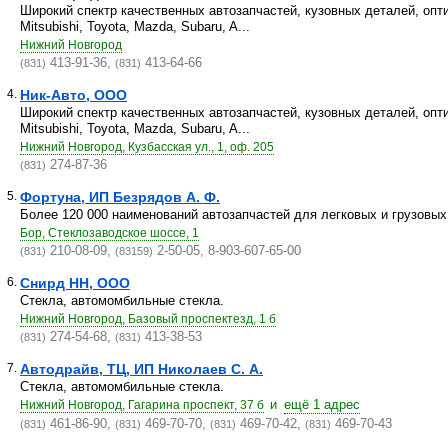
Широкий спектр качественных автозапчастей, кузовных деталей, опт
Mitsubishi, Toyota, Mazda, Subaru, A...
Нижний Новгород
413-91-36,
413-64-66
(831)
(831)
4.
Ник-Авто, ООО
Широкий спектр качественных автозапчастей, кузовных деталей, опт
Mitsubishi, Toyota, Mazda, Subaru, A...
Нижний Новгород, Кузбасская ул., 1, оф. 205
274-87-36
(831)
5.
Фортуна, ИП Безрядов А. Ф.
Более 120 000 наименований автозапчастей для легковых и грузовых 
Бор, Стеклозаводское шоссе, 1
210-08-09,
2-50-05, 8-903-607-65-00
(831)
(83159)
6.
Снирд НН, ООО
Стекла, автомомбильные стекла.
Нижний Новгород, Базовый проспектезд, 1 б
274-54-68,
413-38-53
(831)
(831)
7.
Автодрайв, ТЦ, ИП Николаев С. А.
Стекла, автомомбильные стекла.
и
ещё 1 адрес
Нижний Новгород, Гагарина проспект, 37 б
461-86-90,
469-70-70,
469-70-42,
469-70-43
(831)
(831)
(831)
(831)