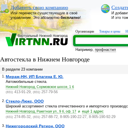
Добавить свою компанию
Создат
Или перенести существующую в своё
И добави
управление. Это абсолютно
бесплатно
!
И это то
Организации
Товары и цены
Н
Например,
профнастил
Автостекла в Нижнем Новгороде
В разделе 23 компании
1.
Мираж-НН, ИП Благина Е. Ю.
Автомобильные стекла.
Нижний Новгород, Сормовское шоссе, 1 б
413-91-29,
257-79-56
(831)
(831)
2.
Стекло-Люкс, ООО
Широкий ассортимент стекла отечественного и импортного производс
и
ещё 1 адрес
Нижний Новгород, Ракетная ул., 9 б, оф. 17
274-85-32,
257-88-72, 8-905-190-22-27, 8-905-190-92-29
(831)
(831)
3.
Нижегородский Регион, ООО