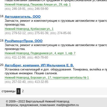
Наша компания занимается продажей и профессиональной установкой
Нижний Новгород, Пешкова Алеши ул., 29, оф. 1
246-18-91,
246-59-80
(831)
(831)
18.
Автодвигатель, ООО
Запчасти, ремонт и комплектующие к грузовым автомобилям и тракто
производства.
Нижний Новгород, Кузбасская ул., 1
279-52-12,
275-91-39,
274-85-66
(831)
(831)
(831)
19.
РосИмпортПром, ООО
Запчасти, ремонт и комплектующие к грузовым автомобилям и тракто
производства.
Нижний Новгород, Подводников ул., 4, корп. 1, оф. 7
411-12-99,
463-78-60
(831)
(831)
20.
АвтоБриг, компания, ИП Мельчанов Е. В.
Установка сигнализаций и доп. оборудования. Тонировка, вклейка и 
грузовые иномарки. Пошив салонов.
Нижний Новгород, Борская ул., 17, территория автобазы № 1
257-02-40,
413-32-85
(831)
(831)
страницы
1
2
© 2009—2022 Виртуальный Нижний Новгород
Вопросы, предложения, пожелания: mail[dog]virtnn.ru