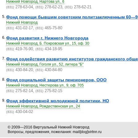
Нижний Новгород, Нартова ул., 6
278-63-04,
278-62-23,
278-62-21
(831)
(831)
(831)
5.
Фонд помощи бывшим советским политзаключенным 60—90-
Нижний Новгород
431-02-17,
465-75-80
(831)
(831)
6.
Фонд развития г. Нижнего Новгорода
Нижний Новгород, Б. Покровская ул., 15, оф. 30
419-76-90,
434-18-95
(831)
(831)
7.
Фонд содействия развитию институтов гражданского обще
Нижний Новгород, Гоголя ул., 52, литера "Б"
430-84-20,
430-84-80
(831)
(831)
8.
Фонд социальной защиты пенсионеров, ООО
Нижний Новгород, Нестерова ул., 9, оф. 705
275-82-14,
275-82-15
(831)
(831)
9.
Фонд эффективной молодежной политики, НО
Нижний Новгород, Рождественская ул., 24
430-04-02
(831)
© 2009—2016 Виртуальный Нижний Новгород
Вопросы, предложения, пожелания: mail[dog]virtnn.ru