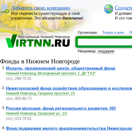
Добавить свою компанию
Создат
Или перенести существующую в своё
И добави
управление. Это абсолютно
бесплатно
!
И это то
Организации
Товары и цены
Н
Например,
пиццерии
Фонды в Нижнем Новгороде
1.
Модуль, продюсерский центр, общественный фонд
Нижний Новгород, Молодежный проспект, 1, ДК "ГАЗ"
298-75-01
(831)
2.
Нижегородский фонд содействия образованию и исследов
Нижний Новгород, Гагарина проспект, 23
465-80-73
(831)
3.
Россия молодая, фонд регионального развития, НО
Нижний Новгород, Ошарская ул., 1/2
433-79-91
(831)
4.
Фонд поддержки малого предпринимательства Нижегородс