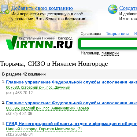
Добавить свою компанию
Создат
Или перенести существующую в своё
И добави
управление. Это абсолютно
бесплатно
!
И это то
Организации
Товары и цены
Н
Например,
пиццерии
Тюрьмы, СИЗО в Нижнем Новгороде
В разделе 42 компании
1.
Главное управление Федеральной службы исполнения нака
607683, Кстовский р-н, пос. Дружный
463-70-12
(831)
2.
Главное управление Федеральной службы исполнения нака
606396, Вадский р-н, пос. Анненковский Карьер
4-34-06
(83140)
3.
ГУВД Нижегородской области, отдел информации и общес
Нижний Новгород, Горького Максима ул., 71
268-65-34
(831)