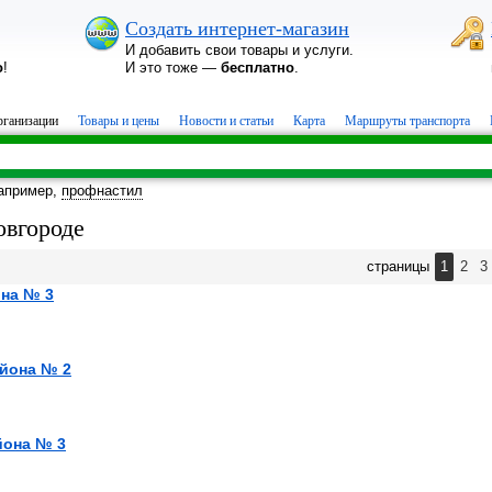
Создать интернет-магазин
И добавить свои товары и услуги.
о
!
И это тоже —
бесплатно
.
ганизации
Товары и цены
Новости и статьи
Карта
Маршруты транспорта
апример,
профнастил
вгороде
страницы
1
2
3
она № 3
айона № 2
йона № 3