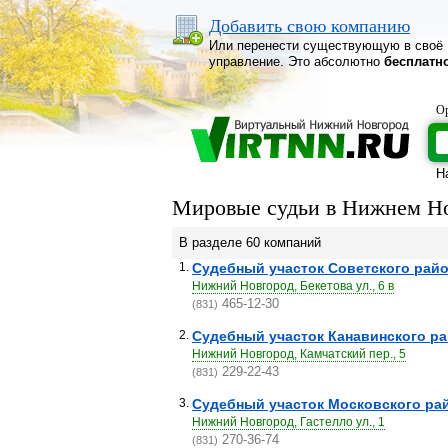
Добавить свою компанию
Или перенести существующую в своё
управление. Это абсолютно
бесплатн
Ор
Н
Мировые судьи в Нижнем Но
В разделе 60 компаний
1.
Судебный участок Советского рай
Нижний Новгород, Бекетова ул., 6 в
465-12-30
(831)
2.
Судебный участок Канавинского р
Нижний Новгород, Камчатский пер., 5
229-22-43
(831)
3.
Судебный участок Московского ра
Нижний Новгород, Гастелло ул., 1
270-36-74
(831)