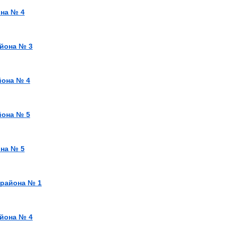
она № 4
айона № 3
йона № 4
йона № 5
она № 5
 района № 1
айона № 4