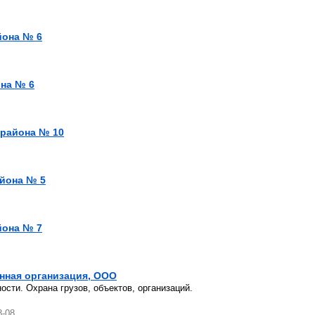
йона № 6
она № 6
 района № 10
айона № 5
йона № 7
нная организация, ООО
сти. Охрана грузов, объектов, организаций.
8-08