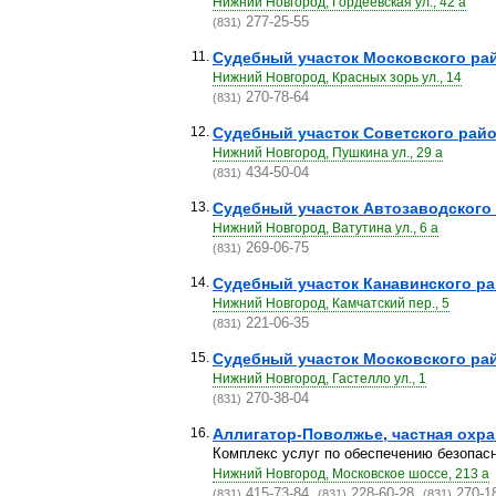
Нижний Новгород, Гордеевская ул., 42 а
277-25-55
(831)
11.
Судебный участок Московского ра
Нижний Новгород, Красных зорь ул., 14
270-78-64
(831)
12.
Судебный участок Советского рай
Нижний Новгород, Пушкина ул., 29 а
434-50-04
(831)
13.
Судебный участок Автозаводского
Нижний Новгород, Ватутина ул., 6 а
269-06-75
(831)
14.
Судебный участок Канавинского р
Нижний Новгород, Камчатский пер., 5
221-06-35
(831)
15.
Судебный участок Московского ра
Нижний Новгород, Гастелло ул., 1
270-38-04
(831)
16.
Аллигатор-Поволжье, частная охра
Комплекс услуг по обеспечению безопасно
Нижний Новгород, Московское шоссе, 213 а
415-73-84,
228-60-28,
270-1
(831)
(831)
(831)