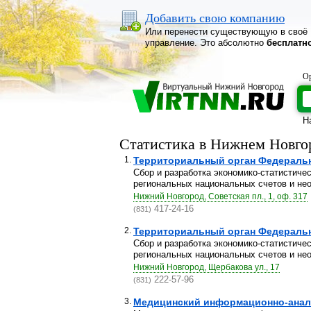
Добавить свою компанию
Или перенести существующую в своё
управление. Это абсолютно
бесплатн
Ор
Н
Статистика в Нижнем Новго
1.
Территориальный орган Федерально
Сбор и разработка экономико-статистиче
региональных национальных счетов и нео
Нижний Новгород, Советская пл., 1, оф. 317
417-24-16
(831)
2.
Территориальный орган Федерально
Сбор и разработка экономико-статистиче
региональных национальных счетов и нео
Нижний Новгород, Щербакова ул., 17
222-57-96
(831)
3.
Медицинский информационно-анали