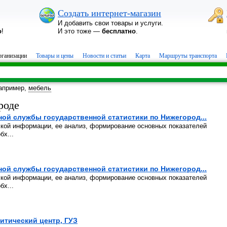
Создать интернет-магазин
И добавить свои товары и услуги.
о
!
И это тоже —
бесплатно
.
ганизации
Товары и цены
Новости и статьи
Карта
Маршруты транспорта
апример,
мебель
роде
й службы государственной статистики по Нижегород...
ской информации, ее анализ, формирование основных показателей
бх...
й службы государственной статистики по Нижегород...
ской информации, ее анализ, формирование основных показателей
бх...
тический центр, ГУЗ