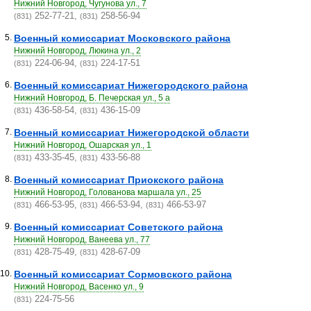
Нижний Новгород, Чугунова ул., 7
252-77-21,
258-56-94
(831)
(831)
5.
Военный комиссариат Московского района
Нижний Новгород, Люкина ул., 2
224-06-94,
224-17-51
(831)
(831)
6.
Военный комиссариат Нижегородского района
Нижний Новгород, Б. Печерская ул., 5 а
436-58-54,
436-15-09
(831)
(831)
7.
Военный комиссариат Нижегородской области
Нижний Новгород, Ошарская ул., 1
433-35-45,
433-56-88
(831)
(831)
8.
Военный комиссариат Приокского района
Нижний Новгород, Голованова маршала ул., 25
466-53-95,
466-53-94,
466-53-97
(831)
(831)
(831)
9.
Военный комиссариат Советского района
Нижний Новгород, Ванеева ул., 77
428-75-49,
428-67-09
(831)
(831)
10.
Военный комиссариат Сормовского района
Нижний Новгород, Васенко ул., 9
224-75-56
(831)