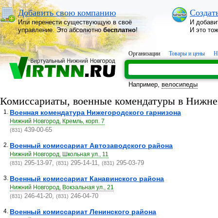
Добавить свою компанию
Создат
Или перенести существующую в своё
И добави
управление. Это абсолютно
бесплатно
!
И это то
Организации
Товары и цены
Н
Например,
велосипеды
Комиссариаты, военные комендатуры в Нижне
1.
Военная комендатура Нижегородского гарнизона
Нижний Новгород, Кремль, корп. 7
439-00-65
(831)
2.
Военный комиссариат Автозаводского района
Нижний Новгород, Школьная ул., 11
295-13-97,
295-14-11,
295-03-79
(831)
(831)
(831)
3.
Военный комиссариат Канавинского района
Нижний Новгород, Вокзальная ул., 21
246-41-20,
246-04-70
(831)
(831)
4.
Военный комиссариат Ленинского района