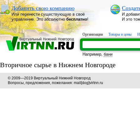
Добавить свою компанию
Создат
Или перенести существующую в своё
И добави
управление. Это абсолютно
бесплатно
!
И это то
Организации
Товары и цены
Н
Например,
бани
Вторичное сырье в Нижнем Новгороде
© 2009—2019 Виртуальный Нижний Новгород
Вопросы, предложения, пожелания: mail[dog]virtnn.ru