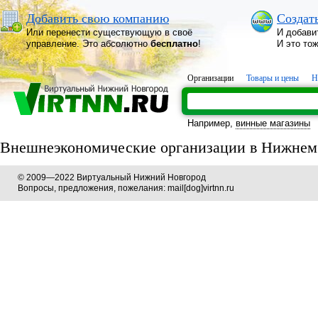
Добавить свою компанию
Создат
Или перенести существующую в своё
И добави
управление. Это абсолютно
бесплатно
!
И это то
Организации
Товары и цены
Н
Например,
винные магазины
Внешнеэкономические организации в Нижнем
© 2009—2022 Виртуальный Нижний Новгород
Вопросы, предложения, пожелания: mail[dog]virtnn.ru