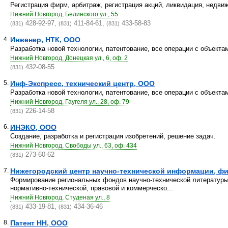
Регистрация фирм, арбитраж, регистрация акций, ликвидация, недви
Нижний Новгород, Белинского ул., 55
428-92-97,
411-84-61,
433-58-83
(831)
(831)
(831)
4.
Инженер, НТК, ООО
Разработка новой технологии, патентование, все операции с объекта
Нижний Новгород, Донецкая ул., 6, оф. 2
432-08-55
(831)
5.
Инф-Экспресс, технический центр, ООО
Разработка новой технологии, патентование, все операции с объекта
Нижний Новгород, Гаугеля ул., 28, оф. 79
226-14-58
(831)
6.
ИНЭКО, ООО
Создание, разработка и регистрация изобретений, решение задач.
Нижний Новгород, Свободы ул., 63, оф. 434
273-60-62
(831)
7.
Нижегородский центр научно-технической информации, фил
Формирование региональных фондов научно-технической литературы 
нормативно-технической, правовой и коммерческо...
Нижний Новгород, Студеная ул., 8
433-19-81,
434-36-46
(831)
(831)
8.
Патент НН, ООО