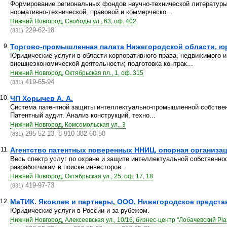
Формирование региональных фондов научно-технической литературы 
нормативно-технической, правовой и коммерческо...
Нижний Новгород, Свободы ул., 63, оф. 402
229-62-18
(831)
9.
Торгово-промышленная палата Нижегородской области, ю
Юридические услуги в области корпоративного права, недвижимого 
внешнеэкономической деятельности; подготовка контрак...
Нижний Новгород, Октябрьская пл., 1, оф. 315
419-65-94
(831)
10.
ЧП Хорычев А. А.
Система патентной защиты интеллектуально-промышленной собственн
Патентный аудит. Анализ конструкций, техно...
Нижний Новгород, Комсомольская ул., 3
295-52-13, 8-910-382-60-50
(831)
11.
Агентство патентных поверенных ННИЦ, опорная организац
Весь спектр услуг по охране и защите интеллектуальной собственно
разработчикам в поиске инвесторов.
Нижний Новгород, Октябрьская ул., 25, оф. 17, 18
419-97-73
(831)
12.
МаТИК. Яковлев и партнеры, ООО, Нижегородское предста
Юридические услуги в России и за рубежом.
Нижний Новгород, Алексеевская ул., 10/16, бизнес-центр "Лобачевский Pla