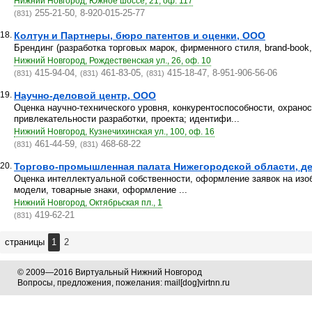
Нижний Новгород, Южное шоссе, 21, оф. 117
255-21-50, 8-920-015-25-77
(831)
18.
Колтун и Партнеры, бюро патентов и оценки, ООО
Брендинг (разработка торговых марок, фирменного стиля, brand-book
Нижний Новгород, Рождественская ул., 26, оф. 10
415-94-04,
461-83-05,
415-18-47, 8-951-906-56-06
(831)
(831)
(831)
19.
Научно-деловой центр, ООО
Оценка научно-технического уровня, конкурентоспособности, охрано
привлекательности разработки, проекта; идентифи...
Нижний Новгород, Кузнечихинская ул., 100, оф. 16
461-44-59,
468-68-22
(831)
(831)
20.
Торгово-промышленная палата Нижегородской области, деп
Оценка интеллектуальной собственности, оформление заявок на из
модели, товарные знаки, оформление ...
Нижний Новгород, Октябрьская пл., 1
419-62-21
(831)
страницы
1
2
© 2009—2016 Виртуальный Нижний Новгород
Вопросы, предложения, пожелания: mail[dog]virtnn.ru