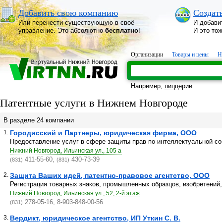
Добавить свою компанию
Создат
Или перенести существующую в своё
И добави
управление. Это абсолютно
бесплатно
!
И это то
Организации
Товары и цены
Н
Например,
пиццерии
Патентные услуги в Нижнем Новгороде
В разделе 24 компании
1.
Городисский и Партнеры, юридическая фирма, ООО
Предоставление услуг в сфере защиты прав по интеллектуальной со
Нижний Новгород, Ильинская ул., 105 а
411-55-60,
430-73-39
(831)
(831)
2.
Защита Ваших идей, патентно-правовое агентство, ООО
Регистрация товарных знаков, промышленных образцов, изобретений
Нижний Новгород, Ильинская ул., 52, 2-й этаж
278-05-16, 8-903-848-00-56
(831)
3.
Вердикт, юридическое агентство, ИП Уткин С. В.