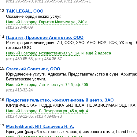
296-55-70,
296-55-69,
296-55-71
(831)
(831)
(831)
13.
T&K LEGAL, ООО
Оказание юридических услуг.
Нижний Новгород, Горького Максима ул., 240 а
278-40-09
(831)
14.
Паритет, Правовое Агентство, ООО
Регистрация и ликвидация ИП, ООО, ЗАО, АНО, НОУ, ТСЖ, УК и др. 
готовые ООО.
и
ещё 2 адреса
Нижний Новгород, Рождественская ул., 24
430-65-65,
434-36-37
(831)
(831)
15.
Статский Советник, ООО
Юридические услуги. Адвокаты. Представительство в суде. Арбитра
Бухгатерские услуги.
Нижний Новгород, Литвинова ул., 74 б, оф. 405
413-32-24
(831)
16.
Представительство, консалтинговый центр, ЗАО
ЮРИДИЧЕСКАЯ ПОДДЕРЖКА БИЗНЕСА. НЕЗАВИСИМАЯ ОЦЕНКА
Нижний Новгород, Б. Печерская ул., 45 а, оф. 4
439-12-35,
439-09-73
(831)
(831)
17.
MasterBrand, ИП Калачева Н. А.
Брендинг (разработка торговых марок, фирменного стиля, brand-book