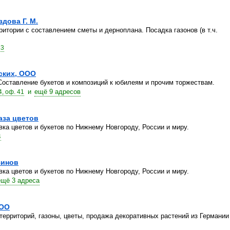
дова Г. М.
итории с составлением сметы и дерноплана. Посадка газонов (в т.ч.
13
ских, ООО
Составление букетов и композиций к юбилеям и прочим торжествам.
и
ещё 9 адресов
4, оф. 41
аза цветов
вка цветов и букетов по Нижнему Новгороду, России и миру.
4
зинов
вка цветов и букетов по Нижнему Новгороду, России и миру.
ещё 3 адреса
ООО
территорий, газоны, цветы, продажа декоративных растений из Германии