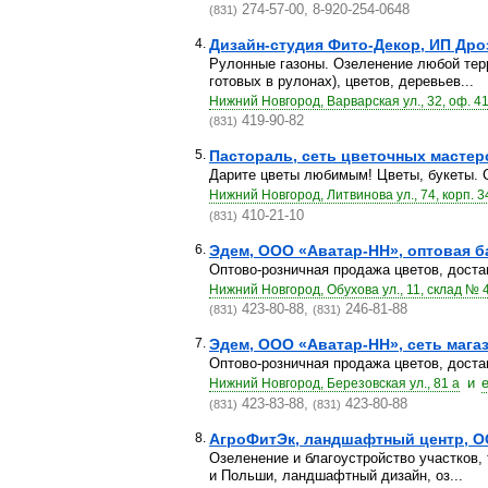
274-57-00, 8-920-254-0648
(831)
4.
Дизайн-студия Фито-Декор, ИП Дроз
Рулонные газоны. Озеленение любой терр
готовых в рулонах), цветов, деревьев...
Нижний Новгород, Варварская ул., 32, оф. 4
419-90-82
(831)
5.
Пастораль, сеть цветочных мастер
Дарите цветы любимым! Цветы, букеты. 
Нижний Новгород, Литвинова ул., 74, корп. 3
410-21-10
(831)
6.
Эдем, ООО «Аватар-НН», оптовая б
Оптово-розничная продажа цветов, доста
Нижний Новгород, Обухова ул., 11, склад № 
423-80-88,
246-81-88
(831)
(831)
7.
Эдем, ООО «Аватар-НН», сеть мага
Оптово-розничная продажа цветов, доста
и
Нижний Новгород, Березовская ул., 81 а
423-83-88,
423-80-88
(831)
(831)
8.
АгроФитЭк, ландшафтный центр, 
Озеленение и благоустройство участков, 
и Польши, ландшафтный дизайн, оз...