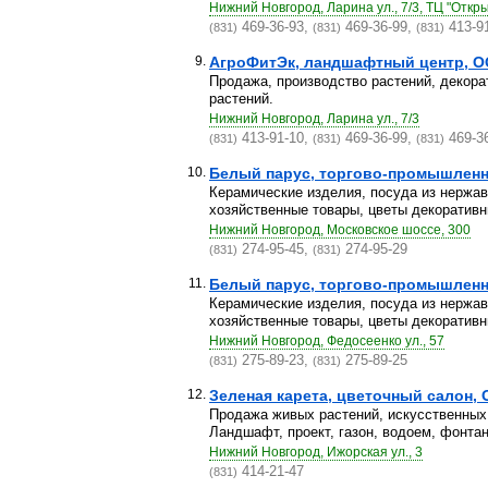
Нижний Новгород, Ларина ул., 7/3, ТЦ "Откр
469-36-93,
469-36-99,
413-9
(831)
(831)
(831)
9.
АгроФитЭк, ландшафтный центр, О
Продажа, производство растений, декорат
растений.
Нижний Новгород, Ларина ул., 7/3
413-91-10,
469-36-99,
469-3
(831)
(831)
(831)
10.
Белый парус, торгово-промышленн
Керамические изделия, посуда из нержа
хозяйственные товары, цветы декоративны
Нижний Новгород, Московское шоссе, 300
274-95-45,
274-95-29
(831)
(831)
11.
Белый парус, торгово-промышленн
Керамические изделия, посуда из нержа
хозяйственные товары, цветы декоративны
Нижний Новгород, Федосеенко ул., 57
275-89-23,
275-89-25
(831)
(831)
12.
Зеленая карета, цветочный салон,
Продажа живых растений, искусственных
Ландшафт, проект, газон, водоем, фонтан,
Нижний Новгород, Ижорская ул., 3
414-21-47
(831)