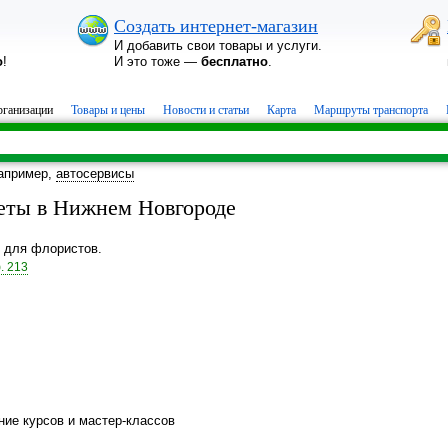
Создать интернет-магазин
И добавить свои товары и услуги.
о
!
И это тоже —
бесплатно
.
ганизации
Товары и цены
Новости и статьи
Карта
Маршруты транспорта
апример,
автосервисы
веты в Нижнем Новгороде
ы для флористов.
. 213
ие курсов и мастер-классов