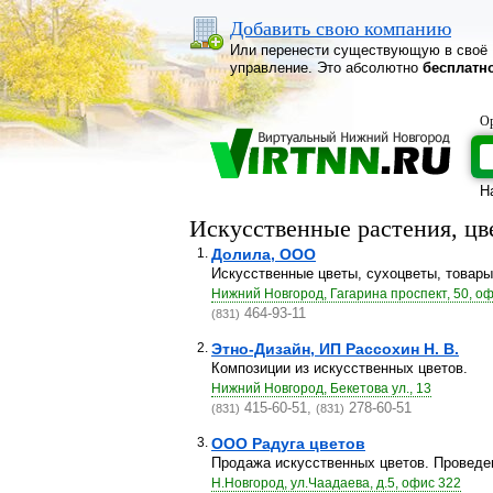
Добавить свою компанию
Или перенести существующую в своё
управление. Это абсолютно
бесплатн
Ор
Н
Искусственные растения, ц
1.
Долила, ООО
Искусственные цветы, сухоцветы, товар
Нижний Новгород, Гагарина проспект, 50, оф
464-93-11
(831)
2.
Этно-Дизайн, ИП Рассохин Н. В.
Композиции из искусственных цветов.
Нижний Новгород, Бекетова ул., 13
415-60-51,
278-60-51
(831)
(831)
3.
ООО Радуга цветов
Продажа искусственных цветов. Проведен
Н.Новгород, ул.Чаадаева, д.5, офис 322