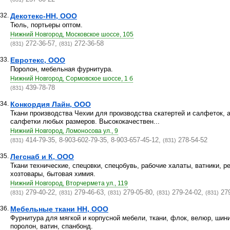
32.
Декотекс-НН, ООО
Тюль, портьеры оптом.
Нижний Новгород, Московское шоссе, 105
272-36-57,
272-36-58
(831)
(831)
33.
Евротекс, ООО
Поролон, мебельная фурнитура.
Нижний Новгород, Сормовское шоссе, 1 б
439-78-78
(831)
34.
Конкордия Лайн, ООО
Ткани производства Чехии для производства скатертей и салфеток, а
салфетки любых размеров. Высококачествен...
Нижний Новгород, Ломоносова ул., 9
414-79-35, 8-903-602-79-35, 8-903-657-45-12,
278-54-52
(831)
(831)
35.
Легснаб и К, ООО
Ткани технические, спецовки, спецобувь, рабочие халаты, ватники, р
хозтовары, бытовая химия.
Нижний Новгород, Вторчермета ул., 119
279-40-22,
279-46-63,
279-05-80,
279-24-02,
279
(831)
(831)
(831)
(831)
(831)
36.
Мебельные ткани НН, ООО
Фурнитура для мягкой и корпусной мебели, ткани, флок, велюр, шин
поролон, ватин, спанбонд.