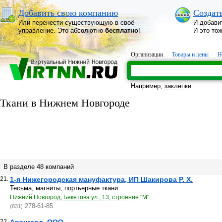
Добавить свою компанию
Создат
Или перенести существующую в своё
И добави
управление. Это абсолютно
бесплатно
!
И это то
Организации
Товары и цены
Н
Например,
заклепки
Ткани в Нижнем Новгороде
В разделе 48 компаний
21.
1-я Нижегородская мануфактура, ИП Шакирова Р. Х.
Тесьма, магниты, портьерные ткани.
Нижний Новгород, Бекетова ул., 13, строение "М"
278-61-85
(831)
22.