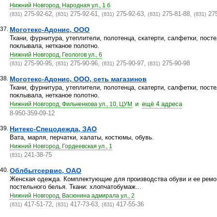
Нижний Новгород, Народная ул., 1 б
275-92-62,
275-92-61,
275-92-63,
275-81-88,
275
(831)
(831)
(831)
(831)
(831)
37.
Моготекс-Адонис, ООО
Ткани, фурнитура, утеплители, полотенца, скатерти, салфетки, пост
поклывала, нетканое полотно.
Нижний Новгород, Геологов ул., 6
275-90-95,
275-90-96,
275-90-97,
275-90-98
(831)
(831)
(831)
(831)
38.
Моготекс-Адонис, ООО, сеть магазинов
Ткани, фурнитура, утеплители, полотенца, скатерти, салфетки, пост
поклывала, нетканое полотно.
и
ещё 4 адреса
Нижний Новгород, Фильченкова ул., 10, ЦУМ
8-950-359-09-12
39.
Нитекс-Спецодежда, ЗАО
Вата, марля, перчатки, халаты, костюмы, обувь.
Нижний Новгород, Гордеевская ул., 1
241-38-75
(831)
40.
Облбытсервис, ОАО
Женская одежда. Комплектующие для производства обуви и ее ремон
постельного белья. Ткани: хлопчатобумаж...
Нижний Новгород, Васюнина адмирала ул., 2
417-51-72,
417-73-63,
417-55-36
(831)
(831)
(831)