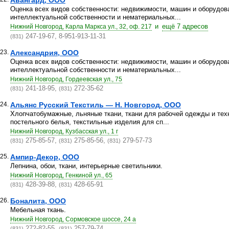
Авангард, ООО
Оценка всех видов собственности: недвижимости, машин и оборудова
интеллектуальной собственности и нематериальных...
и
ещё 7 адресов
Нижний Новгород, Карла Маркса ул., 32, оф. 217
247-19-67, 8-951-913-11-31
(831)
23.
Александрия, ООО
Оценка всех видов собственности: недвижимости, машин и оборудова
интеллектуальной собственности и нематериальных...
Нижний Новгород, Гордеевская ул., 75
241-18-95,
272-35-62
(831)
(831)
24.
Альянс Русский Текстиль — Н. Новгород, ООО
Хлопчатобумажные, льняные ткани, ткани для рабочей одежды и тех
постельного белья, текстильные изделия для сп...
Нижний Новгород, Кузбасская ул., 1 г
275-85-57,
275-85-56,
279-57-73
(831)
(831)
(831)
25.
Ампир-Декор, ООО
Лепнина, обои, ткани, интерьерные светильники.
Нижний Новгород, Генкиной ул., 65
428-39-88,
428-65-91
(831)
(831)
26.
Боналита, ООО
Мебельная ткань.
Нижний Новгород, Сормовское шоссе, 24 а
272-82-55,
257-79-74
(831)
(831)