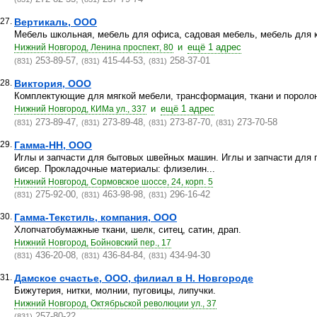
27.
Вертикаль, ООО
Мебель школьная, мебель для офиса, садовая мебель, мебель для к
и
ещё 1 адрес
Нижний Новгород, Ленина проспект, 80
253-89-57,
415-44-53,
258-37-01
(831)
(831)
(831)
28.
Виктория, ООО
Комплектующие для мягкой мебели, трансформация, ткани и поролон
и
ещё 1 адрес
Нижний Новгород, КИМа ул., 337
273-89-47,
273-89-48,
273-87-70,
273-70-58
(831)
(831)
(831)
(831)
29.
Гамма-НН, ООО
Иглы и запчасти для бытовых швейных машин. Иглы и запчасти для
бисер. Прокладочные материалы: флизелин...
Нижний Новгород, Сормовское шоссе, 24, корп. 5
275-92-00,
463-98-98,
296-16-42
(831)
(831)
(831)
30.
Гамма-Текстиль, компания, ООО
Хлопчатобумажные ткани, шелк, ситец, сатин, драп.
Нижний Новгород, Бойновский пер., 17
436-20-08,
436-84-84,
434-94-30
(831)
(831)
(831)
31.
Дамское счастье, ООО, филиал в Н. Новгороде
Бижутерия, нитки, молнии, пуговицы, липучки.
Нижний Новгород, Октябрьской революции ул., 37
257-80-22
(831)