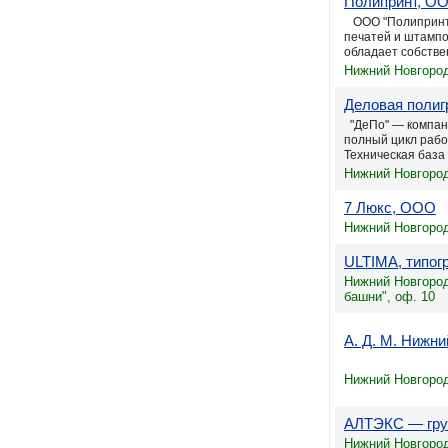
Полипринт, О
ООО "Полипринт"
печатей и штампо
обладает собстве
Нижний Новгород
Деловая поли
"ДеПо" — компан
полный цикл рабо
Техническая база 
Нижний Новгород
7 Люкс, ООО
Нижний Новгород
ULTIMA, типо
Нижний Новгород
башни", оф. 10
А. Д. М. Нижн
Нижний Новгород
АЛТЭКС — гру
Нижний Новгород