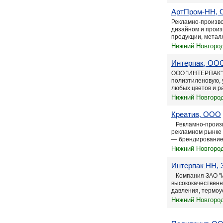
АртПром-НН,
Рекламно-произв
дизайном и произ
продукции, металл
Нижний Новгород,
Интерпак, ОО
ООО "ИНТЕРПАК" 
полиэтиленовую, 
любых цветов и ра
Нижний Новгород
Креатив, ООО
Рекламно-произво
рекламном рынке 
— брендирование 
Нижний Новгород
Интерпак НН,
Компания ЗАО "И
высококачественн
давления, термоус
Нижний Новгород